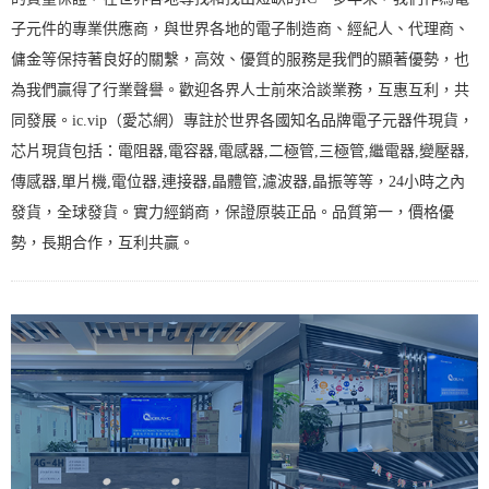
子元件的專業供應商，與世界各地的電子制造商、經紀人、代理商、
傭金等保持著良好的關繫，高效、優質的服務是我們的顯著優勢，也
為我們贏得了行業聲譽。歡迎各界人士前來洽談業務，互惠互利，共
同發展。ic.vip（愛芯網）專註於世界各國知名品牌電子元器件現貨，
芯片現貨包括：電阻器,電容器,電感器,二極管,三極管,繼電器,變壓器,
傳感器,單片機,電位器,連接器,晶體管,濾波器,晶振等等，24小時之內
發貨，全球發貨。實力經銷商，保證原裝正品。品質第一，價格優
勢，長期合作，互利共贏。