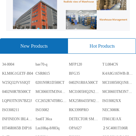
New Products
Hot Products
34-0004
bav70-q
MFP120
T L084CN
KLM8G1GETF-B04
CSR8615
BFG35
K4A8G165WB-BCWE
W25Q32JVSSIQT
0201N9R1D500CT
0402N1R8A500CT
MCI1005HQ1N8SHBP
0402N0R7B500CT
MCI0603TM3N4BHBP
MCI1005HQ2N2BHBP
MCI0603TM3N7BHBP
LQP03TN3N7BZ2J
CC2652R74T0RGZR
MX25R6435FM2IL0TR
ISO3082XX
ISO308211
ISO3082
RK3399PRO
NEC3080K
INFINEON IRL40SC228
Sm6T 36ca
DETECTOR SMD,HT7024A-1,3%,SOT-89
IT6613E/AX
HT46R065B DIP16
Lm108aj-8/883q
OPA627
２SC4081T106R