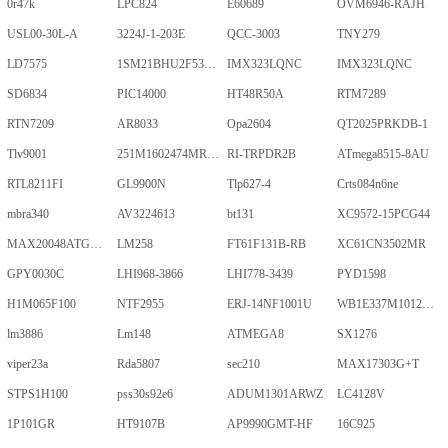
0r47k
LPC824
E60689
OVM6946-RAJH
USL00-30L-A
3224J-1-203E
QCC-3003
TNY279
LD7575
1SM21BHU2F53E2VGNE
IMX323LQNC
IMX323LQNC
SD6834
PIC14000
HT48R50A
RTM7289
RTN7209
AR8033
Opa2604
QT2025PRKDB-1
Tlv9001
251M1602474MR09M
RI-TRPDR2B
ATmega8515-8AU
RTL8211FI
GL9900N
Tlp627-4
Crts084n6ne
mbra340
AV3224613
bt131
XC9572-15PCG44
MAX20048ATGA/VY+
LM258
FT61F131B-RB
XC61CN3502MR
GPY0030C
LHI968-3866
LHI778-3439
PYD1598
H1M065F100
NTF2955
ERJ-14NF1001U
WB1E337M1012MPA
lm3886
Lm148
ATMEGA8
SX1276
viper23a
Rda5807
sec210
MAX17303G+T
STPS1H100
pss30s92e6
ADUM1301ARWZ
LC4128V
1P101GR
HT9107B
AP9990GMT-HF
16C925