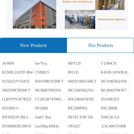
New Products
Hot Products
34-0004
bav70-q
MFP120
T L084CN
KLM8G1GETF-B04
CSR8615
BFG35
K4A8G165WB-BCWE
W25Q32JVSSIQT
0201N9R1D500CT
0402N1R8A500CT
MCI1005HQ1N8SHBP
0402N0R7B500CT
MCI0603TM3N4BHBP
MCI1005HQ2N2BHBP
MCI0603TM3N7BHBP
LQP03TN3N7BZ2J
CC2652R74T0RGZR
MX25R6435FM2IL0TR
ISO3082XX
ISO308211
ISO3082
RK3399PRO
NEC3080K
INFINEON IRL40SC228
Sm6T 36ca
DETECTOR SMD,HT7024A-1,3%,SOT-89
IT6613E/AX
HT46R065B DIP16
Lm108aj-8/883q
OPA627
２SC4081T106R