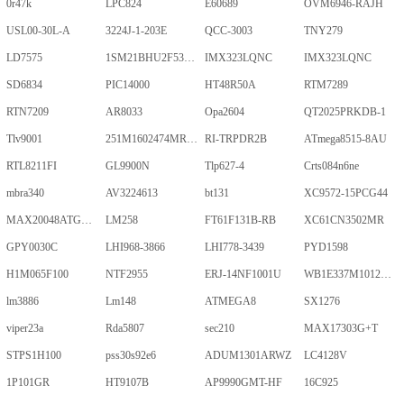
0r47k
LPC824
E60689
OVM6946-RAJH
USL00-30L-A
3224J-1-203E
QCC-3003
TNY279
LD7575
1SM21BHU2F53E2VGNE
IMX323LQNC
IMX323LQNC
SD6834
PIC14000
HT48R50A
RTM7289
RTN7209
AR8033
Opa2604
QT2025PRKDB-1
Tlv9001
251M1602474MR09M
RI-TRPDR2B
ATmega8515-8AU
RTL8211FI
GL9900N
Tlp627-4
Crts084n6ne
mbra340
AV3224613
bt131
XC9572-15PCG44
MAX20048ATGA/VY+
LM258
FT61F131B-RB
XC61CN3502MR
GPY0030C
LHI968-3866
LHI778-3439
PYD1598
H1M065F100
NTF2955
ERJ-14NF1001U
WB1E337M1012MPA
lm3886
Lm148
ATMEGA8
SX1276
viper23a
Rda5807
sec210
MAX17303G+T
STPS1H100
pss30s92e6
ADUM1301ARWZ
LC4128V
1P101GR
HT9107B
AP9990GMT-HF
16C925