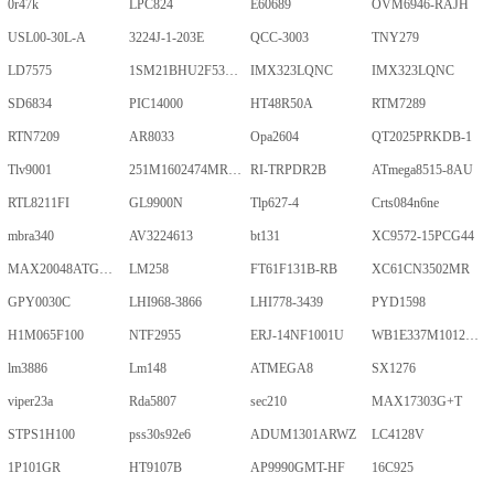
0r47k
LPC824
E60689
OVM6946-RAJH
USL00-30L-A
3224J-1-203E
QCC-3003
TNY279
LD7575
1SM21BHU2F53E2VGNE
IMX323LQNC
IMX323LQNC
SD6834
PIC14000
HT48R50A
RTM7289
RTN7209
AR8033
Opa2604
QT2025PRKDB-1
Tlv9001
251M1602474MR09M
RI-TRPDR2B
ATmega8515-8AU
RTL8211FI
GL9900N
Tlp627-4
Crts084n6ne
mbra340
AV3224613
bt131
XC9572-15PCG44
MAX20048ATGA/VY+
LM258
FT61F131B-RB
XC61CN3502MR
GPY0030C
LHI968-3866
LHI778-3439
PYD1598
H1M065F100
NTF2955
ERJ-14NF1001U
WB1E337M1012MPA
lm3886
Lm148
ATMEGA8
SX1276
viper23a
Rda5807
sec210
MAX17303G+T
STPS1H100
pss30s92e6
ADUM1301ARWZ
LC4128V
1P101GR
HT9107B
AP9990GMT-HF
16C925