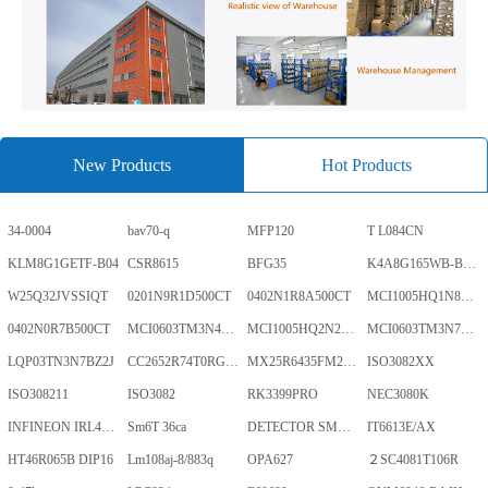
New Products
Hot Products
34-0004
bav70-q
MFP120
T L084CN
KLM8G1GETF-B04
CSR8615
BFG35
K4A8G165WB-BCWE
W25Q32JVSSIQT
0201N9R1D500CT
0402N1R8A500CT
MCI1005HQ1N8SHBP
0402N0R7B500CT
MCI0603TM3N4BHBP
MCI1005HQ2N2BHBP
MCI0603TM3N7BHBP
LQP03TN3N7BZ2J
CC2652R74T0RGZR
MX25R6435FM2IL0TR
ISO3082XX
ISO308211
ISO3082
RK3399PRO
NEC3080K
INFINEON IRL40SC228
Sm6T 36ca
DETECTOR SMD,HT7024A-1,3%,SOT-89
IT6613E/AX
HT46R065B DIP16
Lm108aj-8/883q
OPA627
２SC4081T106R