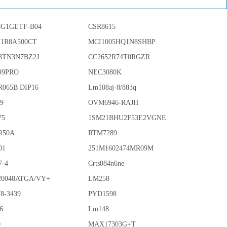
G1GETF-B04
CSR8615
N1R8A500CT
MCI1005HQ1N8SHBP
3TN3N7BZ2J
CC2652R74T0RGZR
99PRO
NEC3080K
R065B DIP16
Lm108aj-8/883q
89
OVM6946-RAJH
75
1SM21BHU2F53E2VGNE
R50A
RTM7289
01
251M1602474MR09M
7-4
Crts084n6ne
0048ATGA/VY+
LM258
8-3439
PYD1598
6
Lm148
0
MAX17303G+T