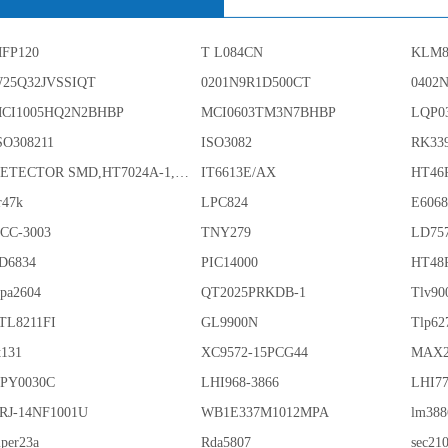
FP120
T L084CN
KLM8
25Q32JVSSIQT
0201N9R1D500CT
0402
CI1005HQ2N2BHBP
MCI0603TM3N7BHBP
LQP0
SO308211
ISO3082
RK33
DETECTOR SMD,HT7024A-1,3%,SOT-89
IT6613E/AX
HT46
r47k
LPC824
E606
CC-3003
TNY279
LD75
D6834
PIC14000
HT48
pa2604
QT2025PRKDB-1
Tlv90
TL8211FI
GL9900N
Tlp62
t131
XC9572-15PCG44
MAX2
PY0030C
LHI968-3866
LHI77
RJ-14NF1001U
WB1E337M1012MPA
lm388
iper23a
Rda5807
sec21