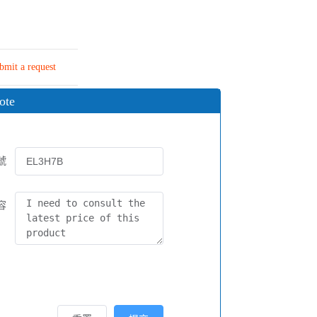
bmit a request
ote
號
容