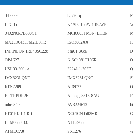
34-0004
bav70-q
M
BFG35
K4A8G165WB-BCWE
W
0402N0R7B500CT
MCI0603TM3N4BHBP
M
MX25R6435FM2IL0TR
ISO3082XX
I
INFINEON IRL40SC228
Sm6T 36ca
OPA627
２SC4081T106R
0
USL00-30L-A
3224J-1-203E
Q
IMX323LQNC
IMX323LQNC
S
RTN7209
AR8033
O
RI-TRPDR2B
ATmega8515-8AU
R
mbra340
AV3224613
b
FT61F131B-RB
XC61CN3502MR
G
H1M065F100
NTF2955
E
ATMEGA8
SX1276
v