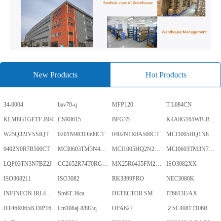
New Products
Hot Products
34-0004
bav70-q
MFP120
T L084CN
KLM8G1GETF-B04
CSR8615
BFG35
K4A8G165WB-BCWE
W25Q32JVSSIQT
0201N9R1D500CT
0402N1R8A500CT
MCI1005HQ1N8SHBP
0402N0R7B500CT
MCI0603TM3N4BHBP
MCI1005HQ2N2BHBP
MCI0603TM3N7BHBP
LQP03TN3N7BZ2J
CC2652R74T0RGZR
MX25R6435FM2IL0TR
ISO3082XX
ISO308211
ISO3082
RK3399PRO
NEC3080K
INFINEON IRL40SC228
Sm6T 36ca
DETECTOR SMD,HT7024A-1,3%,SOT-89
IT6613E/AX
HT46R065B DIP16
Lm108aj-8/883q
OPA627
２SC4081T106R