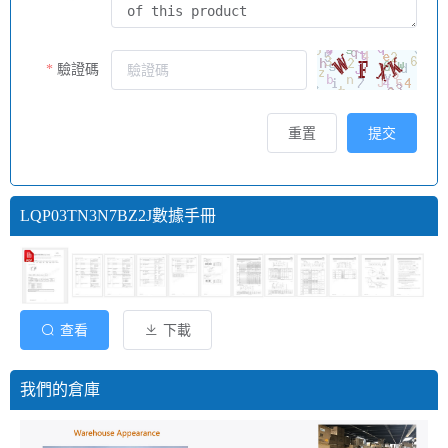
驗證碼
重置
提交
LQP03TN3N7BZ2J數據手冊
查看
下載
我們的倉庫