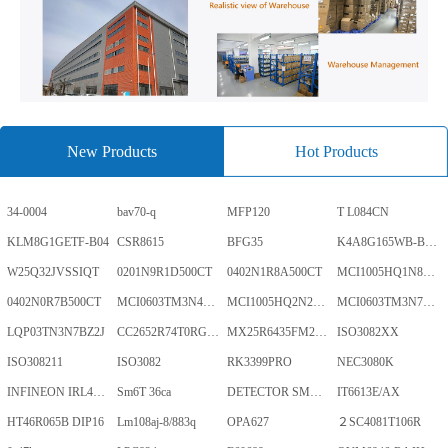
New Products
Hot Products
34-0004
bav70-q
MFP120
T L084CN
KLM8G1GETF-B04
CSR8615
BFG35
K4A8G165WB-BCWE
W25Q32JVSSIQT
0201N9R1D500CT
0402N1R8A500CT
MCI1005HQ1N8SHBP
0402N0R7B500CT
MCI0603TM3N4BHBP
MCI1005HQ2N2BHBP
MCI0603TM3N7BHBP
LQP03TN3N7BZ2J
CC2652R74T0RGZR
MX25R6435FM2IL0TR
ISO3082XX
ISO308211
ISO3082
RK3399PRO
NEC3080K
INFINEON IRL40SC228
Sm6T 36ca
DETECTOR SMD,HT7024A-1,3%,SOT-89
IT6613E/AX
HT46R065B DIP16
Lm108aj-8/883q
OPA627
２SC4081T106R