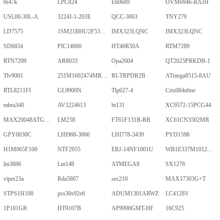
0r47k
LPC824
E60689
OVM6946-RAJH
USL00-30L-A
3224J-1-203E
QCC-3003
TNY279
LD7575
1SM21BHU2F53E2VGNE
IMX323LQNC
IMX323LQNC
SD6834
PIC14000
HT48R50A
RTM7289
RTN7209
AR8033
Opa2604
QT2025PRKDB-1
Tlv9001
251M1602474MR09M
RI-TRPDR2B
ATmega8515-8AU
RTL8211FI
GL9900N
Tlp627-4
Crts084n6ne
mbra340
AV3224613
bt131
XC9572-15PCG44
MAX20048ATGA/VY+
LM258
FT61F131B-RB
XC61CN3502MR
GPY0030C
LHI968-3866
LHI778-3439
PYD1598
H1M065F100
NTF2955
ERJ-14NF1001U
WB1E337M1012MPA
lm3886
Lm148
ATMEGA8
SX1276
viper23a
Rda5807
sec210
MAX17303G+T
STPS1H100
pss30s92e6
ADUM1301ARWZ
LC4128V
1P101GR
HT9107B
AP9990GMT-HF
16C925