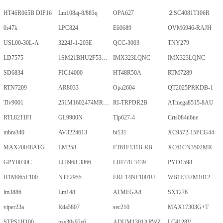
HT46R065B DIP16
Lm108aj-8/883q
OPA627
２SC4081T106R
0r47k
LPC824
E60689
OVM6946-RAJH
USL00-30L-A
3224J-1-203E
QCC-3003
TNY279
LD7575
1SM21BHU2F53E2VGNE
IMX323LQNC
IMX323LQNC
SD6834
PIC14000
HT48R50A
RTM7289
RTN7209
AR8033
Opa2604
QT2025PRKDB-1
Tlv9001
251M1602474MR09M
RI-TRPDR2B
ATmega8515-8AU
RTL8211FI
GL9900N
Tlp627-4
Crts084n6ne
mbra340
AV3224613
bt131
XC9572-15PCG44
MAX20048ATGA/VY+
LM258
FT61F131B-RB
XC61CN3502MR
GPY0030C
LHI968-3866
LHI778-3439
PYD1598
H1M065F100
NTF2955
ERJ-14NF1001U
WB1E337M1012MPA
lm3886
Lm148
ATMEGA8
SX1276
viper23a
Rda5807
sec210
MAX17303G+T
STPS1H100
pss30s92e6
ADUM1301ARWZ
LC4128V