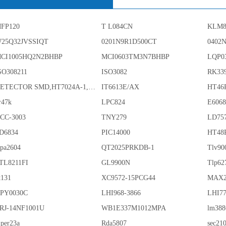
FP120
T L084CN
KLM8
25Q32JVSSIQT
0201N9R1D500CT
0402
CI1005HQ2N2BHBP
MCI0603TM3N7BHBP
LQP0
SO308211
ISO3082
RK33
DETECTOR SMD,HT7024A-1,3%,SOT-89
IT6613E/AX
HT46
r47k
LPC824
E606
CC-3003
TNY279
LD75
D6834
PIC14000
HT48
pa2604
QT2025PRKDB-1
Tlv90
TL8211FI
GL9900N
Tlp62
t131
XC9572-15PCG44
MAX2
PY0030C
LHI968-3866
LHI77
RJ-14NF1001U
WB1E337M1012MPA
lm388
iper23a
Rda5807
sec21