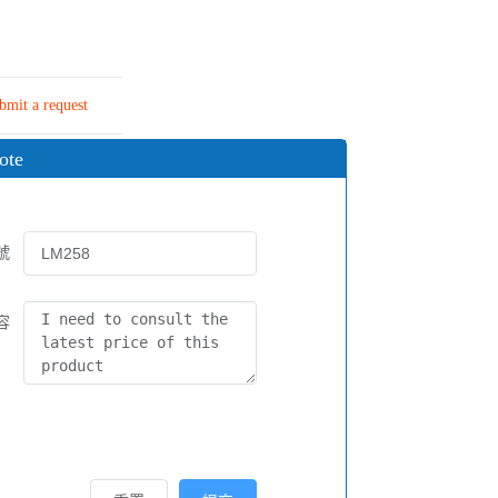
bmit a request
ote
號
容