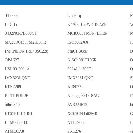
34-0004
bav70-q
M
BFG35
K4A8G165WB-BCWE
W
0402N0R7B500CT
MCI0603TM3N4BHBP
M
MX25R6435FM2IL0TR
ISO3082XX
I
INFINEON IRL40SC228
Sm6T 36ca
OPA627
２SC4081T106R
0
USL00-30L-A
3224J-1-203E
Q
IMX323LQNC
IMX323LQNC
S
RTN7209
AR8033
O
RI-TRPDR2B
ATmega8515-8AU
R
mbra340
AV3224613
b
FT61F131B-RB
XC61CN3502MR
G
H1M065F100
NTF2955
E
ATMEGA8
SX1276
v