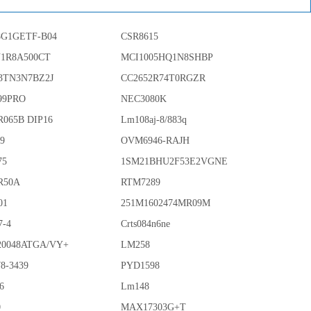
G1GETF-B04
CSR8615
N1R8A500CT
MCI1005HQ1N8SHBP
3TN3N7BZ2J
CC2652R74T0RGZR
99PRO
NEC3080K
R065B DIP16
Lm108aj-8/883q
89
OVM6946-RAJH
75
1SM21BHU2F53E2VGNE
R50A
RTM7289
01
251M1602474MR09M
7-4
Crts084n6ne
0048ATGA/VY+
LM258
8-3439
PYD1598
6
Lm148
0
MAX17303G+T