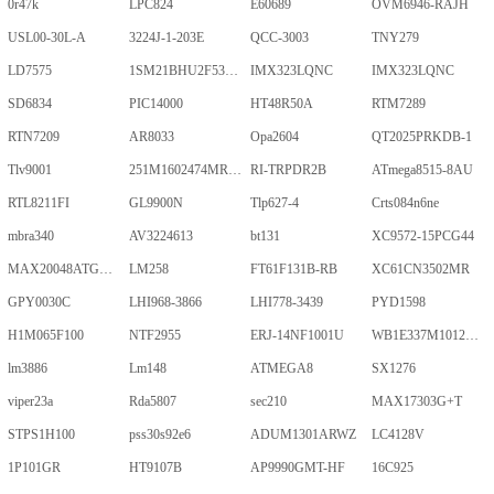
0r47k
LPC824
E60689
OVM6946-RAJH
USL00-30L-A
3224J-1-203E
QCC-3003
TNY279
LD7575
1SM21BHU2F53E2VGNE
IMX323LQNC
IMX323LQNC
SD6834
PIC14000
HT48R50A
RTM7289
RTN7209
AR8033
Opa2604
QT2025PRKDB-1
Tlv9001
251M1602474MR09M
RI-TRPDR2B
ATmega8515-8AU
RTL8211FI
GL9900N
Tlp627-4
Crts084n6ne
mbra340
AV3224613
bt131
XC9572-15PCG44
MAX20048ATGA/VY+
LM258
FT61F131B-RB
XC61CN3502MR
GPY0030C
LHI968-3866
LHI778-3439
PYD1598
H1M065F100
NTF2955
ERJ-14NF1001U
WB1E337M1012MPA
lm3886
Lm148
ATMEGA8
SX1276
viper23a
Rda5807
sec210
MAX17303G+T
STPS1H100
pss30s92e6
ADUM1301ARWZ
LC4128V
1P101GR
HT9107B
AP9990GMT-HF
16C925