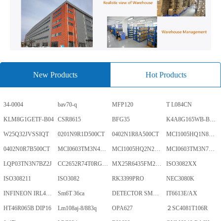
New Products
Hot Products
34-0004
bav70-q
MFP120
T L084CN
KLM8G1GETF-B04
CSR8615
BFG35
K4A8G165WB-BCWE
W25Q32JVSSIQT
0201N9R1D500CT
0402N1R8A500CT
MCI1005HQ1N8SHBP
0402N0R7B500CT
MCI0603TM3N4BHBP
MCI1005HQ2N2BHBP
MCI0603TM3N7BHBP
LQP03TN3N7BZ2J
CC2652R74T0RGZR
MX25R6435FM2IL0TR
ISO3082XX
ISO308211
ISO3082
RK3399PRO
NEC3080K
INFINEON IRL40SC228
Sm6T 36ca
DETECTOR SMD,HT7024A-1,3%,SOT-89
IT6613E/AX
HT46R065B DIP16
Lm108aj-8/883q
OPA627
２SC4081T106R