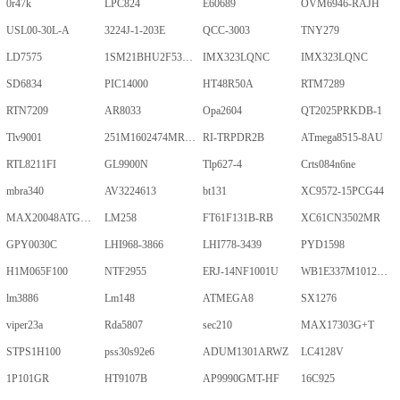
0r47k
LPC824
E60689
OVM6946-RAJH
USL00-30L-A
3224J-1-203E
QCC-3003
TNY279
LD7575
1SM21BHU2F53E2VGNE
IMX323LQNC
IMX323LQNC
SD6834
PIC14000
HT48R50A
RTM7289
RTN7209
AR8033
Opa2604
QT2025PRKDB-1
Tlv9001
251M1602474MR09M
RI-TRPDR2B
ATmega8515-8AU
RTL8211FI
GL9900N
Tlp627-4
Crts084n6ne
mbra340
AV3224613
bt131
XC9572-15PCG44
MAX20048ATGA/VY+
LM258
FT61F131B-RB
XC61CN3502MR
GPY0030C
LHI968-3866
LHI778-3439
PYD1598
H1M065F100
NTF2955
ERJ-14NF1001U
WB1E337M1012MPA
lm3886
Lm148
ATMEGA8
SX1276
viper23a
Rda5807
sec210
MAX17303G+T
STPS1H100
pss30s92e6
ADUM1301ARWZ
LC4128V
1P101GR
HT9107B
AP9990GMT-HF
16C925