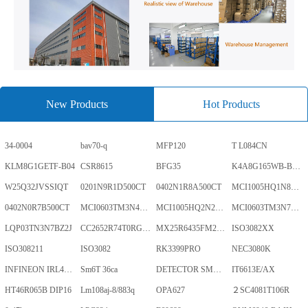
New Products
Hot Products
34-0004
bav70-q
MFP120
T L084CN
KLM8G1GETF-B04
CSR8615
BFG35
K4A8G165WB-BCWE
W25Q32JVSSIQT
0201N9R1D500CT
0402N1R8A500CT
MCI1005HQ1N8SHBP
0402N0R7B500CT
MCI0603TM3N4BHBP
MCI1005HQ2N2BHBP
MCI0603TM3N7BHBP
LQP03TN3N7BZ2J
CC2652R74T0RGZR
MX25R6435FM2IL0TR
ISO3082XX
ISO308211
ISO3082
RK3399PRO
NEC3080K
INFINEON IRL40SC228
Sm6T 36ca
DETECTOR SMD,HT7024A-1,3%,SOT-89
IT6613E/AX
HT46R065B DIP16
Lm108aj-8/883q
OPA627
２SC4081T106R