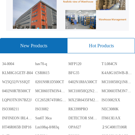
New Products
Hot Products
34-0004
bav70-q
MFP120
T L084CN
KLM8G1GETF-B04
CSR8615
BFG35
K4A8G165WB-BCWE
W25Q32JVSSIQT
0201N9R1D500CT
0402N1R8A500CT
MCI1005HQ1N8SHBP
0402N0R7B500CT
MCI0603TM3N4BHBP
MCI1005HQ2N2BHBP
MCI0603TM3N7BHBP
LQP03TN3N7BZ2J
CC2652R74T0RGZR
MX25R6435FM2IL0TR
ISO3082XX
ISO308211
ISO3082
RK3399PRO
NEC3080K
INFINEON IRL40SC228
Sm6T 36ca
DETECTOR SMD,HT7024A-1,3%,SOT-89
IT6613E/AX
HT46R065B DIP16
Lm108aj-8/883q
OPA627
２SC4081T106R