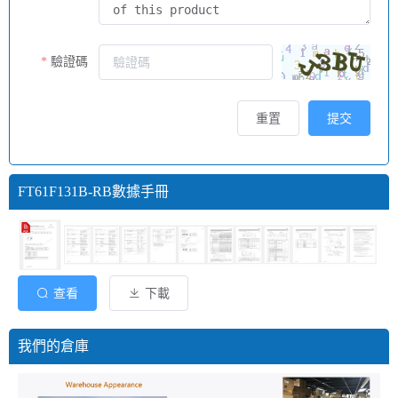
驗證碼
重置
提交
FT61F131B-RB數據手冊
查看
下載
我們的倉庫