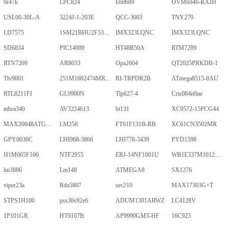
0r47k
LPC824
E60689
OVM6946-RAJH
USL00-30L-A
3224J-1-203E
QCC-3003
TNY279
LD7575
1SM21BHU2F53E2VGNE
IMX323LQNC
IMX323LQNC
SD6834
PIC14000
HT48R50A
RTM7289
RTN7209
AR8033
Opa2604
QT2025PRKDB-1
Tlv9001
251M1602474MR09M
RI-TRPDR2B
ATmega8515-8AU
RTL8211FI
GL9900N
Tlp627-4
Crts084n6ne
mbra340
AV3224613
bt131
XC9572-15PCG44
MAX20048ATGA/VY+
LM258
FT61F131B-RB
XC61CN3502MR
GPY0030C
LHI968-3866
LHI778-3439
PYD1598
H1M065F100
NTF2955
ERJ-14NF1001U
WB1E337M1012MPA
lm3886
Lm148
ATMEGA8
SX1276
viper23a
Rda5807
sec210
MAX17303G+T
STPS1H100
pss30s92e6
ADUM1301ARWZ
LC4128V
1P101GR
HT9107B
AP9990GMT-HF
16C925