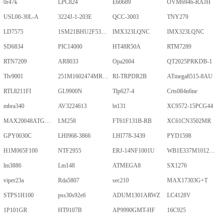
0r47k
LPC824
E60689
OVM6946-RAJH
USL00-30L-A
3224J-1-203E
QCC-3003
TNY279
LD7575
1SM21BHU2F53E2VGNE
IMX323LQNC
IMX323LQNC
SD6834
PIC14000
HT48R50A
RTM7289
RTN7209
AR8033
Opa2604
QT2025PRKDB-1
Tlv9001
251M1602474MR09M
RI-TRPDR2B
ATmega8515-8AU
RTL8211FI
GL9900N
Tlp627-4
Crts084n6ne
mbra340
AV3224613
bt131
XC9572-15PCG44
MAX20048ATGA/VY+
LM258
FT61F131B-RB
XC61CN3502MR
GPY0030C
LHI968-3866
LHI778-3439
PYD1598
H1M065F100
NTF2955
ERJ-14NF1001U
WB1E337M1012MPA
lm3886
Lm148
ATMEGA8
SX1276
viper23a
Rda5807
sec210
MAX17303G+T
STPS1H100
pss30s92e6
ADUM1301ARWZ
LC4128V
1P101GR
HT9107B
AP9990GMT-HF
16C925