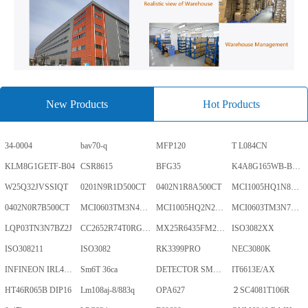
New Products
Hot Products
34-0004
bav70-q
MFP120
T L084CN
KLM8G1GETF-B04
CSR8615
BFG35
K4A8G165WB-BCWE
W25Q32JVSSIQT
0201N9R1D500CT
0402N1R8A500CT
MCI1005HQ1N8SHBP
0402N0R7B500CT
MCI0603TM3N4BHBP
MCI1005HQ2N2BHBP
MCI0603TM3N7BHBP
LQP03TN3N7BZ2J
CC2652R74T0RGZR
MX25R6435FM2IL0TR
ISO3082XX
ISO308211
ISO3082
RK3399PRO
NEC3080K
INFINEON IRL40SC228
Sm6T 36ca
DETECTOR SMD,HT7024A-1,3%,SOT-89
IT6613E/AX
HT46R065B DIP16
Lm108aj-8/883q
OPA627
２SC4081T106R