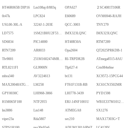
HT46R065B DIP16
Lm108aj-8/883q
OPA627
２SC4081T106R
0r47k
LPC824
E60689
OVM6946-RAJH
USL00-30L-A
3224J-1-203E
QCC-3003
TNY279
LD7575
1SM21BHU2F53E2VGNE
IMX323LQNC
IMX323LQNC
SD6834
PIC14000
HT48R50A
RTM7289
RTN7209
AR8033
Opa2604
QT2025PRKDB-1
Tlv9001
251M1602474MR09M
RI-TRPDR2B
ATmega8515-8AU
RTL8211FI
GL9900N
Tlp627-4
Crts084n6ne
mbra340
AV3224613
bt131
XC9572-15PCG44
MAX20048ATGA/VY+
LM258
FT61F131B-RB
XC61CN3502MR
GPY0030C
LHI968-3866
LHI778-3439
PYD1598
H1M065F100
NTF2955
ERJ-14NF1001U
WB1E337M1012MPA
lm3886
Lm148
ATMEGA8
SX1276
viper23a
Rda5807
sec210
MAX17303G+T
STPS1H100
pss30s92e6
ADUM1301ARWZ
LC4128V