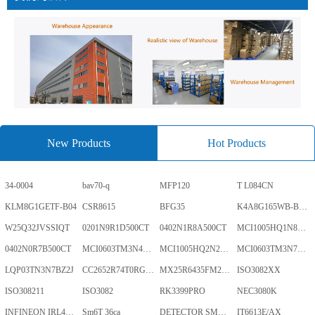
New Products
Hot Products
34-0004
bav70-q
MFP120
T L084CN
KLM8G1GETF-B04
CSR8615
BFG35
K4A8G165WB-BCWE
W25Q32JVSSIQT
0201N9R1D500CT
0402N1R8A500CT
MCI1005HQ1N8SHBP
0402N0R7B500CT
MCI0603TM3N4BHBP
MCI1005HQ2N2BHBP
MCI0603TM3N7BHBP
LQP03TN3N7BZ2J
CC2652R74T0RGZR
MX25R6435FM2IL0TR
ISO3082XX
ISO308211
ISO3082
RK3399PRO
NEC3080K
INFINEON IRL40SC228
Sm6T 36ca
DETECTOR SMD,HT7024A-1,3%,SOT-89
IT6613E/AX