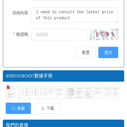
咨詢內容
驗證碼
重置
提交
450D103KSD7數據手冊
查看
下載
我們的倉庫