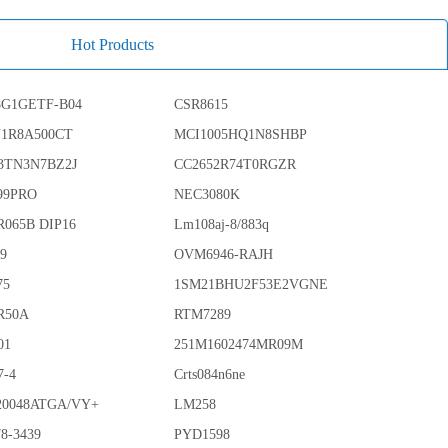
Hot Products
G1GETF-B04
CSR8615
N1R8A500CT
MCI1005HQ1N8SHBP
3TN3N7BZ2J
CC2652R74T0RGZR
99PRO
NEC3080K
R065B DIP16
Lm108aj-8/883q
89
OVM6946-RAJH
75
1SM21BHU2F53E2VGNE
R50A
RTM7289
01
251M1602474MR09M
7-4
Crts084n6ne
0048ATGA/VY+
LM258
8-3439
PYD1598