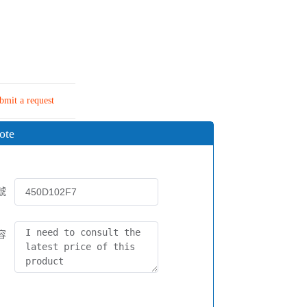
bmit a request
ote
號
容