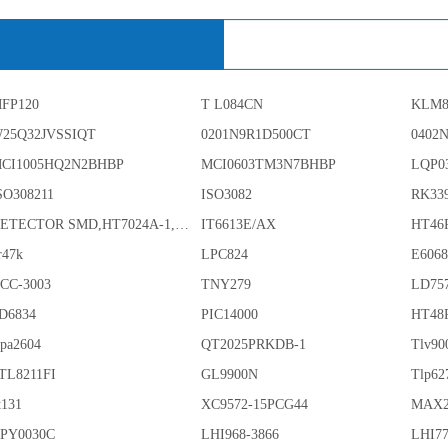
FP120
T L084CN
KLM8
25Q32JVSSIQT
0201N9R1D500CT
0402
CI1005HQ2N2BHBP
MCI0603TM3N7BHBP
LQP0
SO308211
ISO3082
RK33
DETECTOR SMD,HT7024A-1,3%,SOT-89
IT6613E/AX
HT46
r47k
LPC824
E606
CC-3003
TNY279
LD75
D6834
PIC14000
HT48
pa2604
QT2025PRKDB-1
Tlv90
TL8211FI
GL9900N
Tlp62
t131
XC9572-15PCG44
MAX2
PY0030C
LHI968-3866
LHI77