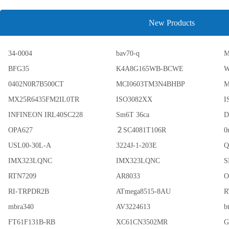
New Products
34-0004
bav70-q
M
BFG35
K4A8G165WB-BCWE
W
0402N0R7B500CT
MCI0603TM3N4BHBP
M
MX25R6435FM2IL0TR
ISO3082XX
I
INFINEON IRL40SC228
Sm6T 36ca
OPA627
２SC4081T106R
0
USL00-30L-A
3224J-1-203E
Q
IMX323LQNC
IMX323LQNC
S
RTN7209
AR8033
O
RI-TRPDR2B
ATmega8515-8AU
R
mbra340
AV3224613
b
FT61F131B-RB
XC61CN3502MR
G