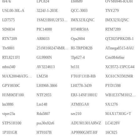
0r47k
LPC824
E60689
OVM6946-RAJH
USL00-30L-A
3224J-1-203E
QCC-3003
TNY279
LD7575
1SM21BHU2F53E2VGNE
IMX323LQNC
IMX323LQNC
SD6834
PIC14000
HT48R50A
RTM7289
RTN7209
AR8033
Opa2604
QT2025PRKDB-1
Tlv9001
251M1602474MR09M
RI-TRPDR2B
ATmega8515-8AU
RTL8211FI
GL9900N
Tlp627-4
Crts084n6ne
mbra340
AV3224613
bt131
XC9572-15PCG44
MAX20048ATGA/VY+
LM258
FT61F131B-RB
XC61CN3502MR
GPY0030C
LHI968-3866
LHI778-3439
PYD1598
H1M065F100
NTF2955
ERJ-14NF1001U
WB1E337M1012MPA
lm3886
Lm148
ATMEGA8
SX1276
viper23a
Rda5807
sec210
MAX17303G+T
STPS1H100
pss30s92e6
ADUM1301ARWZ
LC4128V
1P101GR
HT9107B
AP9990GMT-HF
16C925