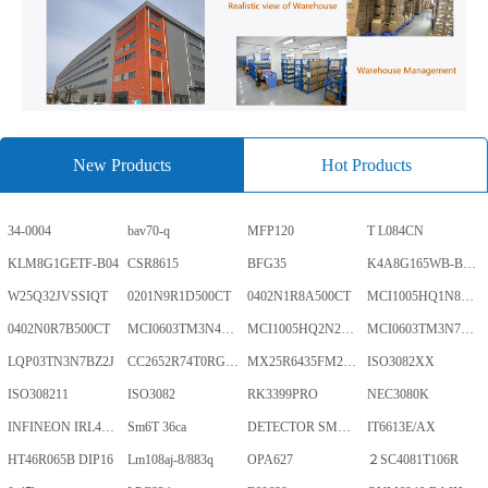
New Products
Hot Products
34-0004
bav70-q
MFP120
T L084CN
KLM8G1GETF-B04
CSR8615
BFG35
K4A8G165WB-BCWE
W25Q32JVSSIQT
0201N9R1D500CT
0402N1R8A500CT
MCI1005HQ1N8SHBP
0402N0R7B500CT
MCI0603TM3N4BHBP
MCI1005HQ2N2BHBP
MCI0603TM3N7BHBP
LQP03TN3N7BZ2J
CC2652R74T0RGZR
MX25R6435FM2IL0TR
ISO3082XX
ISO308211
ISO3082
RK3399PRO
NEC3080K
INFINEON IRL40SC228
Sm6T 36ca
DETECTOR SMD,HT7024A-1,3%,SOT-89
IT6613E/AX
HT46R065B DIP16
Lm108aj-8/883q
OPA627
２SC4081T106R