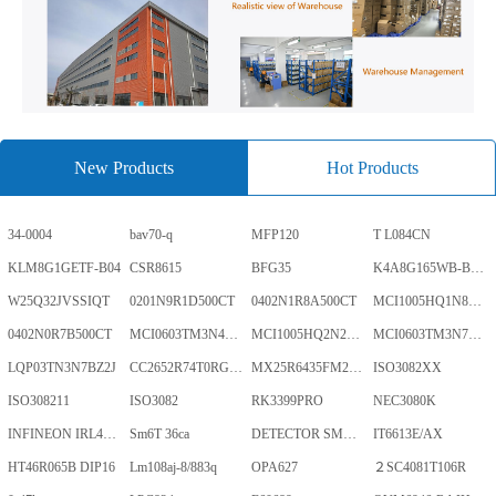
New Products
Hot Products
34-0004
bav70-q
MFP120
T L084CN
KLM8G1GETF-B04
CSR8615
BFG35
K4A8G165WB-BCWE
W25Q32JVSSIQT
0201N9R1D500CT
0402N1R8A500CT
MCI1005HQ1N8SHBP
0402N0R7B500CT
MCI0603TM3N4BHBP
MCI1005HQ2N2BHBP
MCI0603TM3N7BHBP
LQP03TN3N7BZ2J
CC2652R74T0RGZR
MX25R6435FM2IL0TR
ISO3082XX
ISO308211
ISO3082
RK3399PRO
NEC3080K
INFINEON IRL40SC228
Sm6T 36ca
DETECTOR SMD,HT7024A-1,3%,SOT-89
IT6613E/AX
HT46R065B DIP16
Lm108aj-8/883q
OPA627
２SC4081T106R