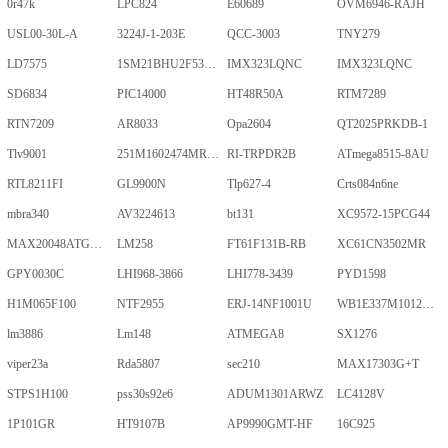
0r47k
LPC824
E60689
OVM6946-RAJH
USL00-30L-A
3224J-1-203E
QCC-3003
TNY279
LD7575
1SM21BHU2F53E2VGNE
IMX323LQNC
IMX323LQNC
SD6834
PIC14000
HT48R50A
RTM7289
RTN7209
AR8033
Opa2604
QT2025PRKDB-1
Tlv9001
251M1602474MR09M
RI-TRPDR2B
ATmega8515-8AU
RTL8211FI
GL9900N
Tlp627-4
Crts084n6ne
mbra340
AV3224613
bt131
XC9572-15PCG44
MAX20048ATGA/VY+
LM258
FT61F131B-RB
XC61CN3502MR
GPY0030C
LHI968-3866
LHI778-3439
PYD1598
H1M065F100
NTF2955
ERJ-14NF1001U
WB1E337M1012MPA
lm3886
Lm148
ATMEGA8
SX1276
viper23a
Rda5807
sec210
MAX17303G+T
STPS1H100
pss30s92e6
ADUM1301ARWZ
LC4128V
1P101GR
HT9107B
AP9990GMT-HF
16C925