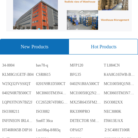
New Products
Hot Products
34-0004
bav70-q
MFP120
T L084CN
KLM8G1GETF-B04
CSR8615
BFG35
K4A8G165WB-BCWE
W25Q32JVSSIQT
0201N9R1D500CT
0402N1R8A500CT
MCI1005HQ1N8SHBP
0402N0R7B500CT
MCI0603TM3N4BHBP
MCI1005HQ2N2BHBP
MCI0603TM3N7BHBP
LQP03TN3N7BZ2J
CC2652R74T0RGZR
MX25R6435FM2IL0TR
ISO3082XX
ISO308211
ISO3082
RK3399PRO
NEC3080K
INFINEON IRL40SC228
Sm6T 36ca
DETECTOR SMD,HT7024A-1,3%,SOT-89
IT6613E/AX
HT46R065B DIP16
Lm108aj-8/883q
OPA627
２SC4081T106R