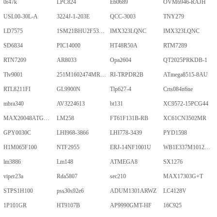
0r47k
LPC824
E60689
OVM6946-RAJH
USL00-30L-A
3224J-1-203E
QCC-3003
TNY279
LD7575
1SM21BHU2F53E2VGNE
IMX323LQNC
IMX323LQNC
SD6834
PIC14000
HT48R50A
RTM7289
RTN7209
AR8033
Opa2604
QT2025PRKDB-1
Tlv9001
251M1602474MR09M
RI-TRPDR2B
ATmega8515-8AU
RTL8211FI
GL9900N
Tlp627-4
Crts084n6ne
mbra340
AV3224613
bt131
XC9572-15PCG44
MAX20048ATGA/VY+
LM258
FT61F131B-RB
XC61CN3502MR
GPY0030C
LHI968-3866
LHI778-3439
PYD1598
H1M065F100
NTF2955
ERJ-14NF1001U
WB1E337M1012MPA
lm3886
Lm148
ATMEGA8
SX1276
viper23a
Rda5807
sec210
MAX17303G+T
STPS1H100
pss30s92e6
ADUM1301ARWZ
LC4128V
1P101GR
HT9107B
AP9990GMT-HF
16C925