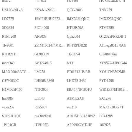
0r47k
LPC824
E60689
OVM6946-RAJH
USL00-30L-A
3224J-1-203E
QCC-3003
TNY279
LD7575
1SM21BHU2F53E2VGNE
IMX323LQNC
IMX323LQNC
SD6834
PIC14000
HT48R50A
RTM7289
RTN7209
AR8033
Opa2604
QT2025PRKDB-1
Tlv9001
251M1602474MR09M
RI-TRPDR2B
ATmega8515-8AU
RTL8211FI
GL9900N
Tlp627-4
Crts084n6ne
mbra340
AV3224613
bt131
XC9572-15PCG44
MAX20048ATGA/VY+
LM258
FT61F131B-RB
XC61CN3502MR
GPY0030C
LHI968-3866
LHI778-3439
PYD1598
H1M065F100
NTF2955
ERJ-14NF1001U
WB1E337M1012MPA
lm3886
Lm148
ATMEGA8
SX1276
viper23a
Rda5807
sec210
MAX17303G+T
STPS1H100
pss30s92e6
ADUM1301ARWZ
LC4128V
1P101GR
HT9107B
AP9990GMT-HF
16C925