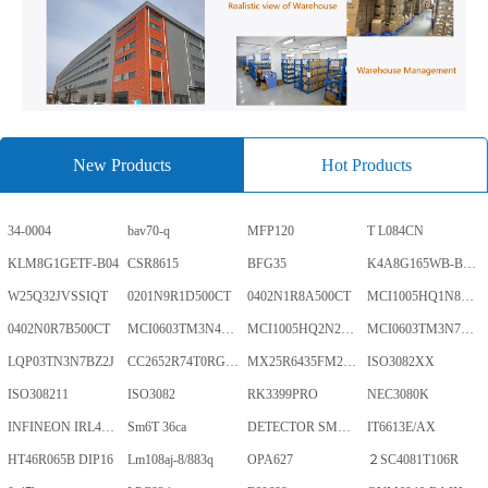
New Products
Hot Products
34-0004
bav70-q
MFP120
T L084CN
KLM8G1GETF-B04
CSR8615
BFG35
K4A8G165WB-BCWE
W25Q32JVSSIQT
0201N9R1D500CT
0402N1R8A500CT
MCI1005HQ1N8SHBP
0402N0R7B500CT
MCI0603TM3N4BHBP
MCI1005HQ2N2BHBP
MCI0603TM3N7BHBP
LQP03TN3N7BZ2J
CC2652R74T0RGZR
MX25R6435FM2IL0TR
ISO3082XX
ISO308211
ISO3082
RK3399PRO
NEC3080K
INFINEON IRL40SC228
Sm6T 36ca
DETECTOR SMD,HT7024A-1,3%,SOT-89
IT6613E/AX
HT46R065B DIP16
Lm108aj-8/883q
OPA627
２SC4081T106R