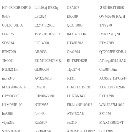
HT46R065B DIP16
Lm108aj-8/883q
OPA627
２SC4081T106R
0r47k
LPC824
E60689
OVM6946-RAJH
USL00-30L-A
3224J-1-203E
QCC-3003
TNY279
LD7575
1SM21BHU2F53E2VGNE
IMX323LQNC
IMX323LQNC
SD6834
PIC14000
HT48R50A
RTM7289
RTN7209
AR8033
Opa2604
QT2025PRKDB-1
Tlv9001
251M1602474MR09M
RI-TRPDR2B
ATmega8515-8AU
RTL8211FI
GL9900N
Tlp627-4
Crts084n6ne
mbra340
AV3224613
bt131
XC9572-15PCG44
MAX20048ATGA/VY+
LM258
FT61F131B-RB
XC61CN3502MR
GPY0030C
LHI968-3866
LHI778-3439
PYD1598
H1M065F100
NTF2955
ERJ-14NF1001U
WB1E337M1012MPA
lm3886
Lm148
ATMEGA8
SX1276
viper23a
Rda5807
sec210
MAX17303G+T
STPS1H100
pss30s92e6
ADUM1301ARWZ
LC4128V