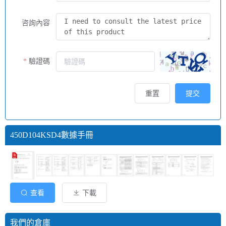
咨詢內容
驗證碼
重置
提交
450D104KSD4數據手冊
查看
下載
我們的倉庫