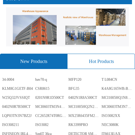
New Products
Hot Products
34-0004
bav70-q
MFP120
T L084CN
KLM8G1GETF-B04
CSR8615
BFG35
K4A8G165WB-BCWE
W25Q32JVSSIQT
0201N9R1D500CT
0402N1R8A500CT
MCI1005HQ1N8SHBP
0402N0R7B500CT
MCI0603TM3N4BHBP
MCI1005HQ2N2BHBP
MCI0603TM3N7BHBP
LQP03TN3N7BZ2J
CC2652R74T0RGZR
MX25R6435FM2IL0TR
ISO3082XX
ISO308211
ISO3082
RK3399PRO
NEC3080K
INFINEON IRL40SC228
Sm6T 36ca
DETECTOR SMD,HT7024A-1,3%,SOT-89
IT6613E/AX