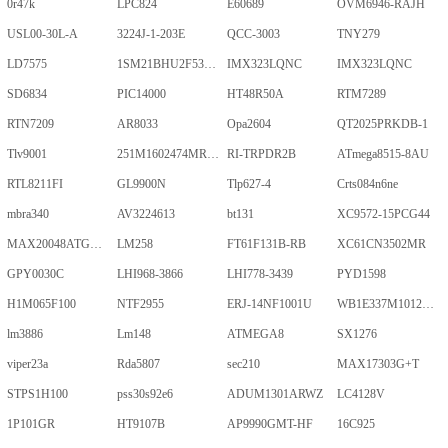
0r47k
LPC824
E60689
OVM6946-RAJH
USL00-30L-A
3224J-1-203E
QCC-3003
TNY279
LD7575
1SM21BHU2F53E2VGNE
IMX323LQNC
IMX323LQNC
SD6834
PIC14000
HT48R50A
RTM7289
RTN7209
AR8033
Opa2604
QT2025PRKDB-1
Tlv9001
251M1602474MR09M
RI-TRPDR2B
ATmega8515-8AU
RTL8211FI
GL9900N
Tlp627-4
Crts084n6ne
mbra340
AV3224613
bt131
XC9572-15PCG44
MAX20048ATGA/VY+
LM258
FT61F131B-RB
XC61CN3502MR
GPY0030C
LHI968-3866
LHI778-3439
PYD1598
H1M065F100
NTF2955
ERJ-14NF1001U
WB1E337M1012MPA
lm3886
Lm148
ATMEGA8
SX1276
viper23a
Rda5807
sec210
MAX17303G+T
STPS1H100
pss30s92e6
ADUM1301ARWZ
LC4128V
1P101GR
HT9107B
AP9990GMT-HF
16C925