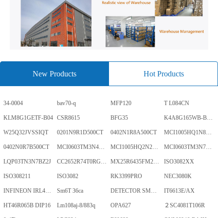
New Products
Hot Products
34-0004
bav70-q
MFP120
T L084CN
KLM8G1GETF-B04
CSR8615
BFG35
K4A8G165WB-BCWE
W25Q32JVSSIQT
0201N9R1D500CT
0402N1R8A500CT
MCI1005HQ1N8SHBP
0402N0R7B500CT
MCI0603TM3N4BHBP
MCI1005HQ2N2BHBP
MCI0603TM3N7BHBP
LQP03TN3N7BZ2J
CC2652R74T0RGZR
MX25R6435FM2IL0TR
ISO3082XX
ISO308211
ISO3082
RK3399PRO
NEC3080K
INFINEON IRL40SC228
Sm6T 36ca
DETECTOR SMD,HT7024A-1,3%,SOT-89
IT6613E/AX
HT46R065B DIP16
Lm108aj-8/883q
OPA627
２SC4081T106R