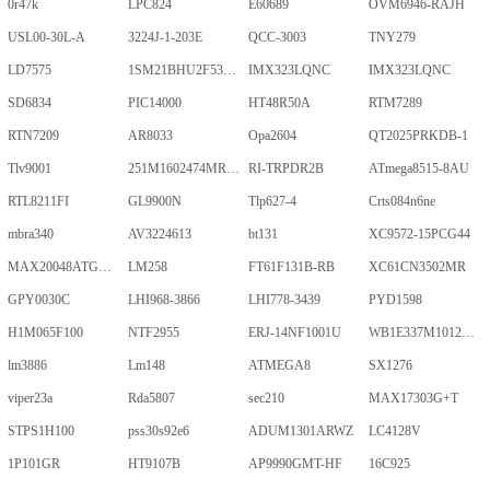
0r47k
LPC824
E60689
OVM6946-RAJH
USL00-30L-A
3224J-1-203E
QCC-3003
TNY279
LD7575
1SM21BHU2F53E2VGNE
IMX323LQNC
IMX323LQNC
SD6834
PIC14000
HT48R50A
RTM7289
RTN7209
AR8033
Opa2604
QT2025PRKDB-1
Tlv9001
251M1602474MR09M
RI-TRPDR2B
ATmega8515-8AU
RTL8211FI
GL9900N
Tlp627-4
Crts084n6ne
mbra340
AV3224613
bt131
XC9572-15PCG44
MAX20048ATGA/VY+
LM258
FT61F131B-RB
XC61CN3502MR
GPY0030C
LHI968-3866
LHI778-3439
PYD1598
H1M065F100
NTF2955
ERJ-14NF1001U
WB1E337M1012MPA
lm3886
Lm148
ATMEGA8
SX1276
viper23a
Rda5807
sec210
MAX17303G+T
STPS1H100
pss30s92e6
ADUM1301ARWZ
LC4128V
1P101GR
HT9107B
AP9990GMT-HF
16C925