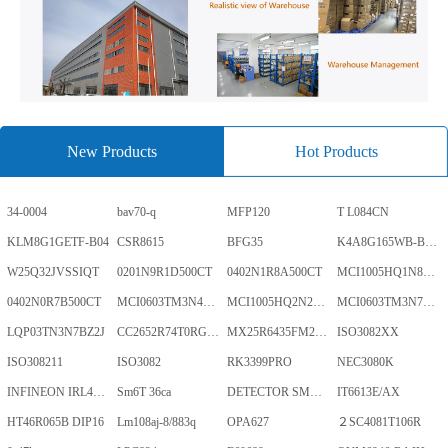
New Products
Hot Products
34-0004
bav70-q
MFP120
T L084CN
KLM8G1GETF-B04
CSR8615
BFG35
K4A8G165WB-BCWE
W25Q32JVSSIQT
0201N9R1D500CT
0402N1R8A500CT
MCI1005HQ1N8SHBP
0402N0R7B500CT
MCI0603TM3N4BHBP
MCI1005HQ2N2BHBP
MCI0603TM3N7BHBP
LQP03TN3N7BZ2J
CC2652R74T0RGZR
MX25R6435FM2IL0TR
ISO3082XX
ISO308211
ISO3082
RK3399PRO
NEC3080K
INFINEON IRL40SC228
Sm6T 36ca
DETECTOR SMD,HT7024A-1,3%,SOT-89
IT6613E/AX
HT46R065B DIP16
Lm108aj-8/883q
OPA627
２SC4081T106R