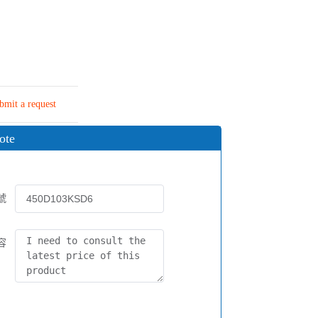
bmit a request
ote
號
容