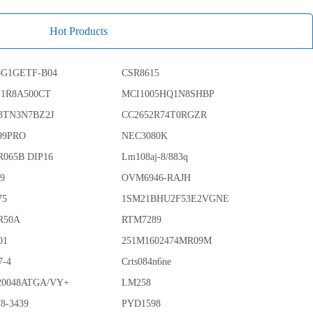
Hot Products
G1GETF-B04
CSR8615
N1R8A500CT
MCI1005HQ1N8SHBP
3TN3N7BZ2J
CC2652R74T0RGZR
99PRO
NEC3080K
R065B DIP16
Lm108aj-8/883q
89
OVM6946-RAJH
75
1SM21BHU2F53E2VGNE
R50A
RTM7289
01
251M1602474MR09M
7-4
Crts084n6ne
0048ATGA/VY+
LM258
8-3439
PYD1598