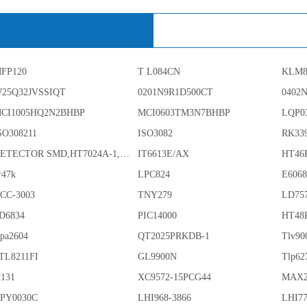
FP120
T L084CN
KLM8
25Q32JVSSIQT
0201N9R1D500CT
0402
CI1005HQ2N2BHBP
MCI0603TM3N7BHBP
LQP0
SO308211
ISO3082
RK33
DETECTOR SMD,HT7024A-1,3%,SOT-89
IT6613E/AX
HT46
r47k
LPC824
E606
CC-3003
TNY279
LD75
D6834
PIC14000
HT48
pa2604
QT2025PRKDB-1
Tlv90
TL8211FI
GL9900N
Tlp62
t131
XC9572-15PCG44
MAX2
PY0030C
LHI968-3866
LHI77