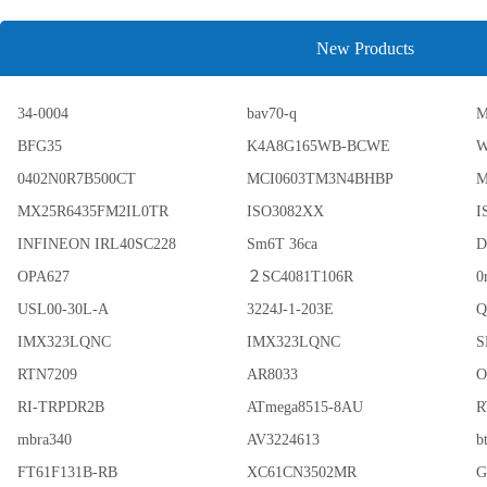
New Products
34-0004
bav70-q
M
BFG35
K4A8G165WB-BCWE
W
0402N0R7B500CT
MCI0603TM3N4BHBP
M
MX25R6435FM2IL0TR
ISO3082XX
I
INFINEON IRL40SC228
Sm6T 36ca
OPA627
２SC4081T106R
0
USL00-30L-A
3224J-1-203E
Q
IMX323LQNC
IMX323LQNC
S
RTN7209
AR8033
O
RI-TRPDR2B
ATmega8515-8AU
R
mbra340
AV3224613
b
FT61F131B-RB
XC61CN3502MR
G