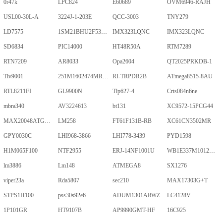
0r47k
LPC824
E60689
OVM6946-RAJH
USL00-30L-A
3224J-1-203E
QCC-3003
TNY279
LD7575
1SM21BHU2F53E2VGNE
IMX323LQNC
IMX323LQNC
SD6834
PIC14000
HT48R50A
RTM7289
RTN7209
AR8033
Opa2604
QT2025PRKDB-1
Tlv9001
251M1602474MR09M
RI-TRPDR2B
ATmega8515-8AU
RTL8211FI
GL9900N
Tlp627-4
Crts084n6ne
mbra340
AV3224613
bt131
XC9572-15PCG44
MAX20048ATGA/VY+
LM258
FT61F131B-RB
XC61CN3502MR
GPY0030C
LHI968-3866
LHI778-3439
PYD1598
H1M065F100
NTF2955
ERJ-14NF1001U
WB1E337M1012MPA
lm3886
Lm148
ATMEGA8
SX1276
viper23a
Rda5807
sec210
MAX17303G+T
STPS1H100
pss30s92e6
ADUM1301ARWZ
LC4128V
1P101GR
HT9107B
AP9990GMT-HF
16C925