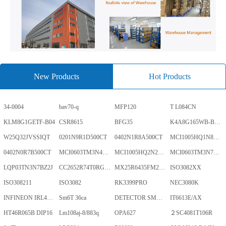
New Products
Hot Products
34-0004
bav70-q
MFP120
T L084CN
KLM8G1GETF-B04
CSR8615
BFG35
K4A8G165WB-BCWE
W25Q32JVSSIQT
0201N9R1D500CT
0402N1R8A500CT
MCI1005HQ1N8SHBP
0402N0R7B500CT
MCI0603TM3N4BHBP
MCI1005HQ2N2BHBP
MCI0603TM3N7BHBP
LQP03TN3N7BZ2J
CC2652R74T0RGZR
MX25R6435FM2IL0TR
ISO3082XX
ISO308211
ISO3082
RK3399PRO
NEC3080K
INFINEON IRL40SC228
Sm6T 36ca
DETECTOR SMD,HT7024A-1,3%,SOT-89
IT6613E/AX
HT46R065B DIP16
Lm108aj-8/883q
OPA627
２SC4081T106R