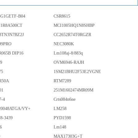
G1GETF-B04
CSR8615
N1R8A500CT
MCI1005HQ1N8SHBP
3TN3N7BZ2J
CC2652R74T0RGZR
99PRO
NEC3080K
R065B DIP16
Lm108aj-8/883q
89
OVM6946-RAJH
75
1SM21BHU2F53E2VGNE
R50A
RTM7289
01
251M1602474MR09M
7-4
Crts084n6ne
0048ATGA/VY+
LM258
8-3439
PYD1598
6
Lm148
0
MAX17303G+T