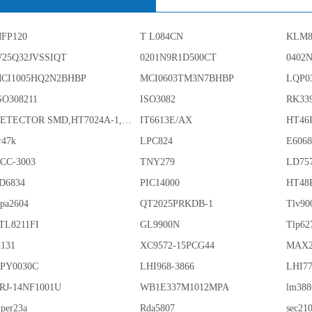
FP120
T L084CN
KLM8
25Q32JVSSIQT
0201N9R1D500CT
0402
CI1005HQ2N2BHBP
MCI0603TM3N7BHBP
LQP0
SO308211
ISO3082
RK33
DETECTOR SMD,HT7024A-1,3%,SOT-89
IT6613E/AX
HT46
r47k
LPC824
E606
CC-3003
TNY279
LD75
D6834
PIC14000
HT48
pa2604
QT2025PRKDB-1
Tlv90
TL8211FI
GL9900N
Tlp62
t131
XC9572-15PCG44
MAX2
PY0030C
LHI968-3866
LHI77
RJ-14NF1001U
WB1E337M1012MPA
lm388
iper23a
Rda5807
sec21