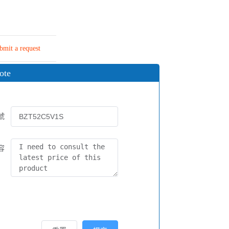
bmit a request
ote
號
容