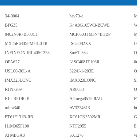
34-0004
bav70-q
M
BFG35
K4A8G165WB-BCWE
W
0402N0R7B500CT
MCI0603TM3N4BHBP
M
MX25R6435FM2IL0TR
ISO3082XX
I
INFINEON IRL40SC228
Sm6T 36ca
OPA627
２SC4081T106R
0
USL00-30L-A
3224J-1-203E
Q
IMX323LQNC
IMX323LQNC
S
RTN7209
AR8033
O
RI-TRPDR2B
ATmega8515-8AU
R
mbra340
AV3224613
b
FT61F131B-RB
XC61CN3502MR
G
H1M065F100
NTF2955
E
ATMEGA8
SX1276
v