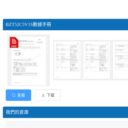
BZT52C5V1S數據手冊
查看
下載
我們的倉庫