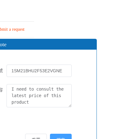
bmit a request
ote
號
容