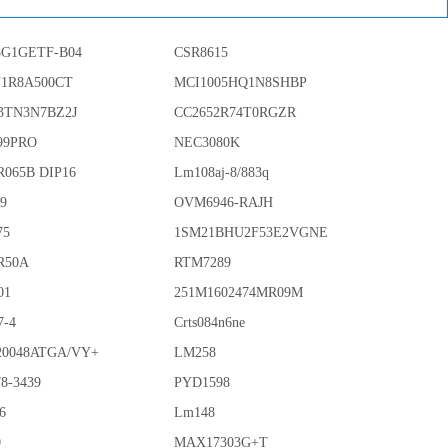
G1GETF-B04
CSR8615
N1R8A500CT
MCI1005HQ1N8SHBP
3TN3N7BZ2J
CC2652R74T0RGZR
99PRO
NEC3080K
R065B DIP16
Lm108aj-8/883q
89
OVM6946-RAJH
75
1SM21BHU2F53E2VGNE
R50A
RTM7289
01
251M1602474MR09M
7-4
Crts084n6ne
0048ATGA/VY+
LM258
8-3439
PYD1598
6
Lm148
0
MAX17303G+T