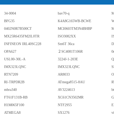
34-0004
bav70-q
M
BFG35
K4A8G165WB-BCWE
W
0402N0R7B500CT
MCI0603TM3N4BHBP
M
MX25R6435FM2IL0TR
ISO3082XX
I
INFINEON IRL40SC228
Sm6T 36ca
OPA627
２SC4081T106R
0
USL00-30L-A
3224J-1-203E
Q
IMX323LQNC
IMX323LQNC
S
RTN7209
AR8033
O
RI-TRPDR2B
ATmega8515-8AU
R
mbra340
AV3224613
b
FT61F131B-RB
XC61CN3502MR
G
H1M065F100
NTF2955
E
ATMEGA8
SX1276
v