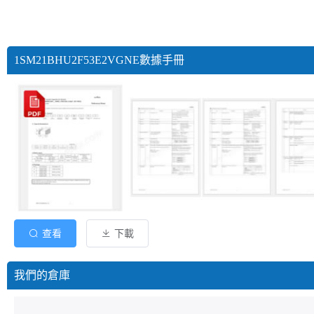
1SM21BHU2F53E2VGNE數據手冊
查看
下載
我們的倉庫