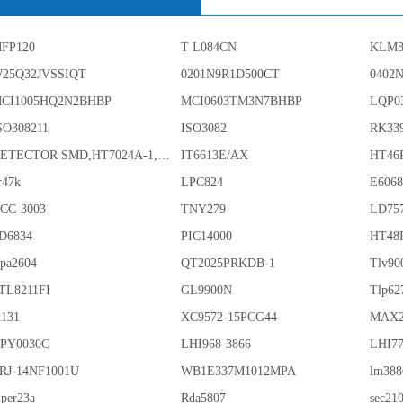
FP120
T L084CN
KLM8
25Q32JVSSIQT
0201N9R1D500CT
0402
CI1005HQ2N2BHBP
MCI0603TM3N7BHBP
LQP0
SO308211
ISO3082
RK33
DETECTOR SMD,HT7024A-1,3%,SOT-89
IT6613E/AX
HT46
r47k
LPC824
E606
CC-3003
TNY279
LD75
D6834
PIC14000
HT48
pa2604
QT2025PRKDB-1
Tlv90
TL8211FI
GL9900N
Tlp62
t131
XC9572-15PCG44
MAX2
PY0030C
LHI968-3866
LHI77
RJ-14NF1001U
WB1E337M1012MPA
lm388
iper23a
Rda5807
sec21